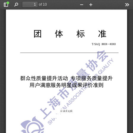
of 10
Toggle
Find
Zoom
Zoom
Too
Sidebar
Out
In
团
体
标
准
T/  SAQ
XXXX—XXXX 
群众性质量提升活动
专项服务质量提升
用户满意服务明星成果评价准则
征求意见稿