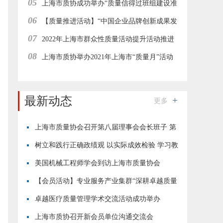
05
办
上海市质协成功举办“质量信得过班组建设准
06
则解读与案例解析”在线直播培训
【质量推进活动】“中国企业品牌创新成果发
07
布活动”上海地区经验分享与推进工作会在线举行
2022年上海市群众性质量活动提升活动推进
08
工作集团型会员企业在线研讨会成功举办
上海市质协举办2021年上海市“质量月”活动
—“志愿者进园区”质量惠民服务活动
最新动态
更多
上海市质量协会召开第八届理事会会长班子 第
四次会议
树立和践行正确政绩观 以实际成效检验 学习教
育成果
美国机械工程师学会到访上海市质量协会
【会员活动】专业服务产业集群“深耕卓越质量
·恪守用户初心”现场交流活动成功举行
卓越医疗质量管理学术交流活动成功举办
上海市质协召开新会员单位沟通交流会