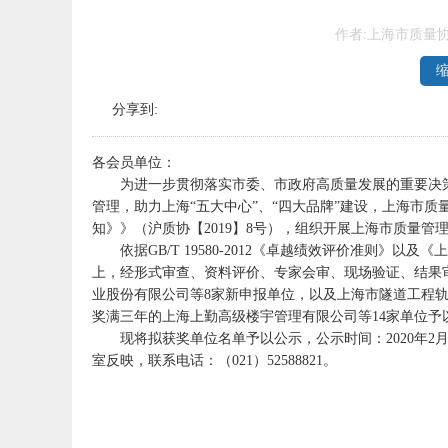
作者:上海市质量
分享到:
各会员单位：
为进一步贯彻落实市委、市政府高质量发展的重要决策
管理，助力上海“五大中心”、“四大品牌”建设，上海市质
知》》（沪质协【2019】8号），组织开展上海市质量管
依据GB/T 19580-2012《卓越绩效评价准则》
上，经形式审查、资料评价、专家会审、现场验证、结果
业股份有限公司等8家新申报单位，以及上海市隧道工程轨道
奖满三年的上海上勤高级楼宇管理有限公司等14家单位予
现将拟获奖单位名单予以公示，公示时间：2020年2月1
室反映，联系电话：（021）52588821。