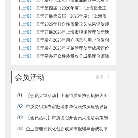
赛的通知
【上海】
关于发布《上海市质量品牌故事大赛管
理办法》（试行）的通知
【上海】
关于第四届（2026年度）“上海质量工
匠”培育工作的补充通知
【上海】
关于开展第四届（2026年度）“上海质
量工匠”培育认定工作的通知
【上海】
关于2026年群众性质量攻关成果评价师
评价结果的公示
【上海】
关于开展2026年上海市现场管理创新活
动的通知
【上海】
关于发布2025年用户满意与用户价值创
新实践评价准则团体标准试点评价结果的通知
【上海】
关于发布2025年卓越管理创新成果评价
结果的通知
【上海】
关于举办群众性质量攻关成果评价师辅
导培训的通知
会员活动
更多
01
【会员大组活动】上海市质量协会机械大组
02
赴江南造船开展“赞民族工业 品工匠之心”参观交
市质协组织专家赴理事单位沃尔沃建筑设备
03
流活动
调研交流
【会员活动】市质协召开会员大组活动策划
04
交流会
企业管理现代化创新成果申报辅导会成功举