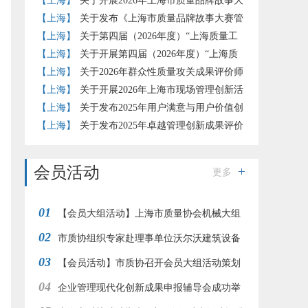
报推荐工作的通知
【上海】
关于开展2026年上海市质量品牌故事大
赛的通知
【上海】
关于发布《上海市质量品牌故事大赛管
理办法》（试行）的通知
【上海】
关于第四届（2026年度）“上海质量工
匠”培育工作的补充通知
【上海】
关于开展第四届（2026年度）“上海质
量工匠”培育认定工作的通知
【上海】
关于2026年群众性质量攻关成果评价师
评价结果的公示
【上海】
关于开展2026年上海市现场管理创新活
动的通知
【上海】
关于发布2025年用户满意与用户价值创
新实践评价准则团体标准试点评价结果的通知
【上海】
关于发布2025年卓越管理创新成果评价
结果的通知
会员活动
更多
01
【会员大组活动】上海市质量协会机械大组
02
赴江南造船开展“赞民族工业 品工匠之心”参观交
市质协组织专家赴理事单位沃尔沃建筑设备
03
流活动
调研交流
【会员活动】市质协召开会员大组活动策划
04
交流会
企业管理现代化创新成果申报辅导会成功举