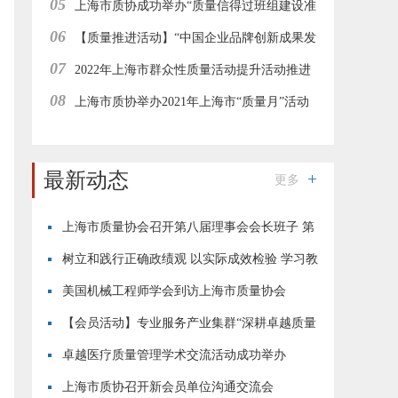
05
办
上海市质协成功举办“质量信得过班组建设准
06
则解读与案例解析”在线直播培训
【质量推进活动】“中国企业品牌创新成果发
07
布活动”上海地区经验分享与推进工作会在线举行
2022年上海市群众性质量活动提升活动推进
08
工作集团型会员企业在线研讨会成功举办
上海市质协举办2021年上海市“质量月”活动
—“志愿者进园区”质量惠民服务活动
最新动态
更多
上海市质量协会召开第八届理事会会长班子 第
四次会议
树立和践行正确政绩观 以实际成效检验 学习教
育成果
美国机械工程师学会到访上海市质量协会
【会员活动】专业服务产业集群“深耕卓越质量
·恪守用户初心”现场交流活动成功举行
卓越医疗质量管理学术交流活动成功举办
上海市质协召开新会员单位沟通交流会