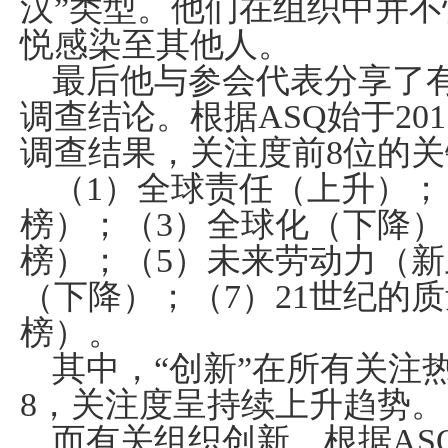
汉”类型。他们在组织中并
悦感染至其他人。
最后他与参会代表分享了
调查结论。根据
ASQ
始于
201
调查结果，关注度前
8
位的关
（
1
）全球责任（上升）；
榜）；（
3
）全球化（下降）
榜）；（
5
）未来劳动力（新
（下降）；（
7
）
21
世纪的质
榜）。
其中，“创新”在所有关注
8
，关注度呈持续上升趋势。
而有关组织创新，根据
AS