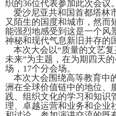
织的
36
位代表参加此次会议
爱沙尼亚共和国首都塔林
又陌生的国度和城市，然而
能强烈地感受到这是一个风
神秘和现代气息新旧并存的
本次大会以“质量的文艺
未来”为主题，在为期四天
场，
17
个分会场。
本次大会围绕高等教育中
洲在全球价值链中的地位、
践、组织文化的学习和知识
理、卓越运营和业务和企业
和讨论。参加演讲交流的既