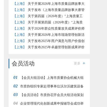
报推荐工作的通知
【上海】
关于开展2026年上海市质量品牌故事大
赛的通知
【上海】
关于发布《上海市质量品牌故事大赛管
理办法》（试行）的通知
【上海】
关于第四届（2026年度）“上海质量工
匠”培育工作的补充通知
【上海】
关于开展第四届（2026年度）“上海质
量工匠”培育认定工作的通知
【上海】
关于2026年群众性质量攻关成果评价师
评价结果的公示
【上海】
关于开展2026年上海市现场管理创新活
动的通知
【上海】
关于发布2025年用户满意与用户价值创
新实践评价准则团体标准试点评价结果的通知
【上海】
关于发布2025年卓越管理创新成果评价
结果的通知
会员活动
更多
01
【会员大组活动】上海市质量协会机械大组
02
赴江南造船开展“赞民族工业 品工匠之心”参观交
市质协组织专家赴理事单位沃尔沃建筑设备
03
流活动
调研交流
【会员活动】市质协召开会员大组活动策划
04
交流会
企业管理现代化创新成果申报辅导会成功举