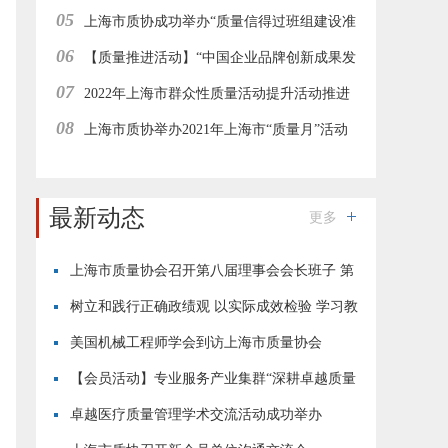
05
办
上海市质协成功举办“质量信得过班组建设准
06
则解读与案例解析”在线直播培训
【质量推进活动】“中国企业品牌创新成果发
07
布活动”上海地区经验分享与推进工作会在线举行
2022年上海市群众性质量活动提升活动推进
08
工作集团型会员企业在线研讨会成功举办
上海市质协举办2021年上海市“质量月”活动
—“志愿者进园区”质量惠民服务活动
最新动态
更多
上海市质量协会召开第八届理事会会长班子 第
四次会议
树立和践行正确政绩观 以实际成效检验 学习教
育成果
美国机械工程师学会到访上海市质量协会
【会员活动】专业服务产业集群“深耕卓越质量
·恪守用户初心”现场交流活动成功举行
卓越医疗质量管理学术交流活动成功举办