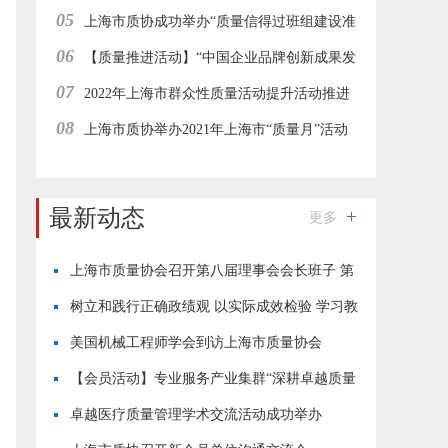
05
办
上海市质协成功举办“质量信得过班组建设准
06
则解读与案例解析”在线直播培训
【质量推进活动】“中国企业品牌创新成果发
07
布活动”上海地区经验分享与推进工作会在线举行
2022年上海市群众性质量活动提升活动推进
08
工作集团型会员企业在线研讨会成功举办
上海市质协举办2021年上海市“质量月”活动
—“志愿者进园区”质量惠民服务活动
最新动态
更多
上海市质量协会召开第八届理事会会长班子 第
四次会议
树立和践行正确政绩观 以实际成效检验 学习教
育成果
美国机械工程师学会到访上海市质量协会
【会员活动】专业服务产业集群“深耕卓越质量
·恪守用户初心”现场交流活动成功举行
卓越医疗质量管理学术交流活动成功举办