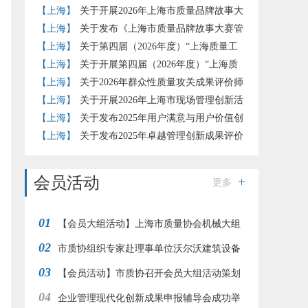
报推荐工作的通知
【上海】
关于开展2026年上海市质量品牌故事大
赛的通知
【上海】
关于发布《上海市质量品牌故事大赛管
理办法》（试行）的通知
【上海】
关于第四届（2026年度）“上海质量工
匠”培育工作的补充通知
【上海】
关于开展第四届（2026年度）“上海质
量工匠”培育认定工作的通知
【上海】
关于2026年群众性质量攻关成果评价师
评价结果的公示
【上海】
关于开展2026年上海市现场管理创新活
动的通知
【上海】
关于发布2025年用户满意与用户价值创
新实践评价准则团体标准试点评价结果的通知
【上海】
关于发布2025年卓越管理创新成果评价
结果的通知
会员活动
更多
01
【会员大组活动】上海市质量协会机械大组
02
赴江南造船开展“赞民族工业 品工匠之心”参观交
市质协组织专家赴理事单位沃尔沃建筑设备
03
流活动
调研交流
【会员活动】市质协召开会员大组活动策划
04
交流会
企业管理现代化创新成果申报辅导会成功举