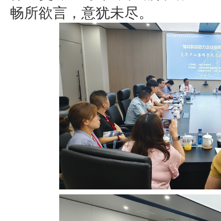
畅所欲言，意犹未尽。