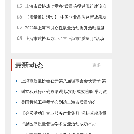
05
办
上海市质协成功举办“质量信得过班组建设准
06
则解读与案例解析”在线直播培训
【质量推进活动】“中国企业品牌创新成果发
07
布活动”上海地区经验分享与推进工作会在线举行
2022年上海市群众性质量活动提升活动推进
08
工作集团型会员企业在线研讨会成功举办
上海市质协举办2021年上海市“质量月”活动
—“志愿者进园区”质量惠民服务活动
最新动态
更多
上海市质量协会召开第八届理事会会长班子 第
四次会议
树立和践行正确政绩观 以实际成效检验 学习教
育成果
美国机械工程师学会到访上海市质量协会
【会员活动】专业服务产业集群“深耕卓越质量
·恪守用户初心”现场交流活动成功举行
卓越医疗质量管理学术交流活动成功举办