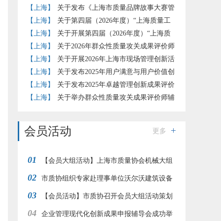
赛的通知
【上海】
关于发布《上海市质量品牌故事大赛管
理办法》（试行）的通知
【上海】
关于第四届（2026年度）“上海质量工
匠”培育工作的补充通知
【上海】
关于开展第四届（2026年度）“上海质
量工匠”培育认定工作的通知
【上海】
关于2026年群众性质量攻关成果评价师
评价结果的公示
【上海】
关于开展2026年上海市现场管理创新活
动的通知
【上海】
关于发布2025年用户满意与用户价值创
新实践评价准则团体标准试点评价结果的通知
【上海】
关于发布2025年卓越管理创新成果评价
结果的通知
【上海】
关于举办群众性质量攻关成果评价师辅
导培训的通知
会员活动
更多
01
【会员大组活动】上海市质量协会机械大组
02
赴江南造船开展“赞民族工业 品工匠之心”参观交
市质协组织专家赴理事单位沃尔沃建筑设备
03
流活动
调研交流
【会员活动】市质协召开会员大组活动策划
04
交流会
企业管理现代化创新成果申报辅导会成功举