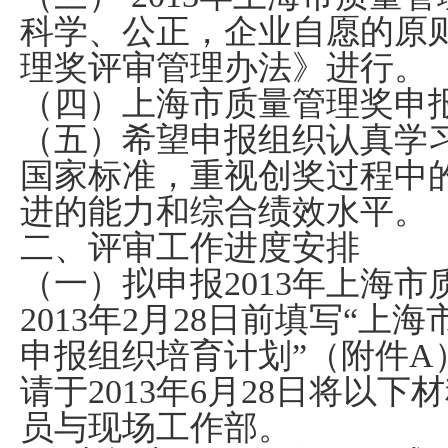
科学、公正，企业自愿的原
理奖评审管理办法》进行。
（四）上海市质量管理奖申
（五）希望申报组织认真学
国家标准，重视创奖过程中
进的能力和综合绩效水平。
二、评审工作进度安排
（一）拟申报
2013
年上海市
2013
年
2
月
28
日前填写“上海
申报组织培育计划”（附件
A
请于
2013
年
6
月
28
日将以下材
员与现场工作部。