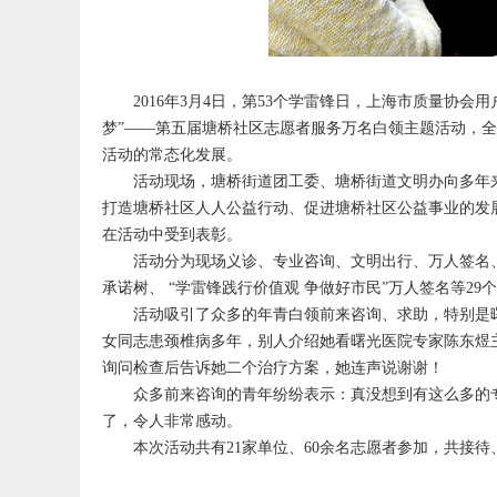
2016年3月4日，第53个学雷锋日，上海市质量协会
梦”——第五届塘桥社区志愿者服务万名白领主题活动，全
活动的常态化发展。
活动现场，塘桥街道团工委、塘桥街道文明办向多年来大力
打造塘桥社区人人公益行动、促进塘桥社区公益事业的发
在活动中受到表彰。
活动分为现场义诊、专业咨询、文明出行、万人签名、
承诺树、 “学雷锋践行价值观 争做好市民”万人签名等29
活动吸引了众多的年青白领前来咨询、求助，特别是曙
女同志患颈椎病多年，别人介绍她看曙光医院专家陈东煜
询问检查后告诉她二个治疗方案，她连声说谢谢！
众多前来咨询的青年纷纷表示：真没想到有这么多的专
了，令人非常感动。
本次活动共有21家单位、60余名志愿者参加，共接待、