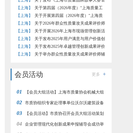
赛的通知
【上海】
关于发布《上海市质量品牌故事大赛管
理办法》（试行）的通知
【上海】
关于第四届（2026年度）“上海质量工
匠”培育工作的补充通知
【上海】
关于开展第四届（2026年度）“上海质
量工匠”培育认定工作的通知
【上海】
关于2026年群众性质量攻关成果评价师
评价结果的公示
【上海】
关于开展2026年上海市现场管理创新活
动的通知
【上海】
关于发布2025年用户满意与用户价值创
新实践评价准则团体标准试点评价结果的通知
【上海】
关于发布2025年卓越管理创新成果评价
结果的通知
【上海】
关于举办群众性质量攻关成果评价师辅
导培训的通知
会员活动
更多
01
【会员大组活动】上海市质量协会机械大组
02
赴江南造船开展“赞民族工业 品工匠之心”参观交
市质协组织专家赴理事单位沃尔沃建筑设备
03
流活动
调研交流
【会员活动】市质协召开会员大组活动策划
04
交流会
企业管理现代化创新成果申报辅导会成功举