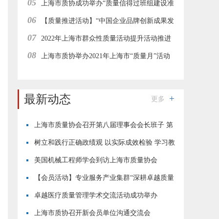
05
办
上海市质协成功举办“质量信得过班组建设准
06
则解读与案例解析”在线直播培训
【质量推进活动】“中国企业品牌创新成果发
07
布活动”上海地区经验分享与推进工作会在线举行
2022年上海市群众性质量活动提升活动推进
08
工作集团型会员企业在线研讨会成功举办
上海市质协举办2021年上海市“质量月”活动
—“志愿者进园区”质量惠民服务活动
最新动态
更多
上海市质量协会召开第八届理事会会长班子 第
四次会议
树立和践行正确政绩观 以实际成效检验 学习教
育成果
美国机械工程师学会到访上海市质量协会
【会员活动】专业服务产业集群“深耕卓越质量
·恪守用户初心”现场交流活动成功举行
卓越医疗质量管理学术交流活动成功举办
上海市质协召开新会员单位沟通交流会