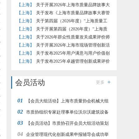
8
报推荐工作的通知
【上海】
关于开展2026年上海市质量品牌故事大
赛的通知
【上海】
关于发布《上海市质量品牌故事大赛管
7
理办法》（试行）的通知
【上海】
关于第四届（2026年度）“上海质量工
4
匠”培育工作的补充通知
【上海】
关于开展第四届（2026年度）“上海质
量工匠”培育认定工作的通知
【上海】
关于2026年群众性质量攻关成果评价师
0
评价结果的公示
【上海】
关于开展2026年上海市现场管理创新活
动的通知
【上海】
关于发布2025年用户满意与用户价值创
6
新实践评价准则团体标准试点评价结果的通知
【上海】
关于发布2025年卓越管理创新成果评价
3
结果的通知
会员活动
5
更多
4
01
【会员大组活动】上海市质量协会机械大组
4
02
赴江南造船开展“赞民族工业 品工匠之心”参观交
市质协组织专家赴理事单位沃尔沃建筑设备
03
1
流活动
调研交流
【会员活动】市质协召开会员大组活动策划
04
交流会
企业管理现代化创新成果申报辅导会成功举
0