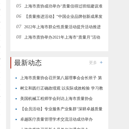
05
办
上海市质协成功举办“质量信得过班组建设准
8
06
则解读与案例解析”在线直播培训
【质量推进活动】“中国企业品牌创新成果发
5
07
布活动”上海地区经验分享与推进工作会在线举行
2022年上海市群众性质量活动提升活动推进
2
08
工作集团型会员企业在线研讨会成功举办
上海市质协举办2021年上海市“质量月”活动
8
—“志愿者进园区”质量惠民服务活动
0
最新动态
更多
2
上海市质量协会召开第八届理事会会长班子 第
2
四次会议
树立和践行正确政绩观 以实际成效检验 学习教
3
育成果
美国机械工程师学会到访上海市质量协会
1
【会员活动】专业服务产业集群“深耕卓越质量
·恪守用户初心”现场交流活动成功举行
卓越医疗质量管理学术交流活动成功举办