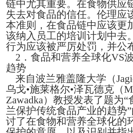
链中尤其重要。在食物供应
失去对食品的信任。伦理应
本准则，在食品链中应该更
该纳入员工的培训计划中去
行为应该被严厉处罚，并公
2
．食品和营养全球化
VS
趋势
来自波兰雅盖隆大学（
Jagi
乌戈•施莱格尔•泽瓦德克（
Ma
Zawadka
）教授发表了题为“
兰保护传统食品产业的趋势
讨了在食物和营养全球化的
保护的意愿，以及识别并指