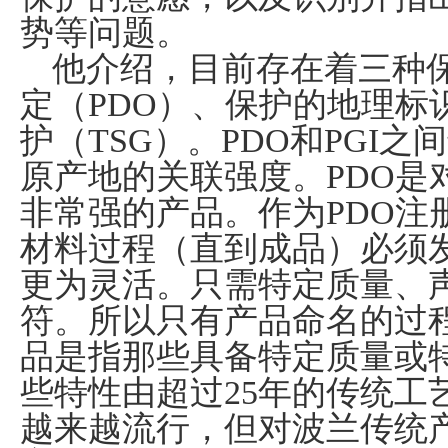
势等问题。
他介绍，目前存在着三种
定（
PDO
）、保护的地理标
护（
TSG
）。
PDO
和
PGI
之间
原产地的关联强度。
PDO
是
非常强的产品。作为
PDO
注
材料过程（直到成品）必须
更为灵活。只需特定质量、
符。所以只有产品命名的过
品是指那些具备特定质量或
些特性由超过
25
年的传统工
越来越流行，但对波兰传统