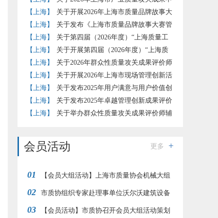
报推荐工作的通知
【上海】
关于开展2026年上海市质量品牌故事大
赛的通知
【上海】
关于发布《上海市质量品牌故事大赛管
理办法》（试行）的通知
【上海】
关于第四届（2026年度）“上海质量工
匠”培育工作的补充通知
【上海】
关于开展第四届（2026年度）“上海质
量工匠”培育认定工作的通知
【上海】
关于2026年群众性质量攻关成果评价师
评价结果的公示
【上海】
关于开展2026年上海市现场管理创新活
动的通知
【上海】
关于发布2025年用户满意与用户价值创
新实践评价准则团体标准试点评价结果的通知
【上海】
关于发布2025年卓越管理创新成果评价
结果的通知
【上海】
关于举办群众性质量攻关成果评价师辅
导培训的通知
会员活动
更多
01
【会员大组活动】上海市质量协会机械大组
02
赴江南造船开展“赞民族工业 品工匠之心”参观交
市质协组织专家赴理事单位沃尔沃建筑设备
03
流活动
调研交流
【会员活动】市质协召开会员大组活动策划