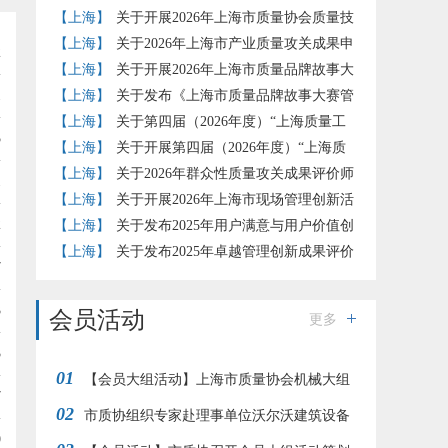
【上海】
关于开展2026年上海市质量协会质量技
术奖提名工作的通知
【上海】
关于2026年上海市产业质量攻关成果申
2
报推荐工作的通知
【上海】
关于开展2026年上海市质量品牌故事大
1
赛的通知
【上海】
关于发布《上海市质量品牌故事大赛管
理办法》（试行）的通知
【上海】
关于第四届（2026年度）“上海质量工
5
匠”培育工作的补充通知
【上海】
关于开展第四届（2026年度）“上海质
量工匠”培育认定工作的通知
【上海】
关于2026年群众性质量攻关成果评价师
1
评价结果的公示
【上海】
关于开展2026年上海市现场管理创新活
2
动的通知
【上海】
关于发布2025年用户满意与用户价值创
新实践评价准则团体标准试点评价结果的通知
【上海】
关于发布2025年卓越管理创新成果评价
7
结果的通知
3
会员活动
更多
3
01
【会员大组活动】上海市质量协会机械大组
7
02
赴江南造船开展“赞民族工业 品工匠之心”参观交
市质协组织专家赴理事单位沃尔沃建筑设备
9