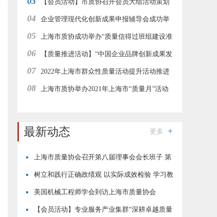
03
流活动
调研交流
【会员活动】市质协召开会员大组活动策划
04
交流会
企业管理现代化创新成果申报辅导会成功举
05
办
上海市质协成功举办“质量信得过班组建设准
06
则解读与案例解析”在线直播培训
【质量推进活动】“中国企业品牌创新成果发
07
布活动”上海地区经验分享与推进工作会在线举行
2022年上海市群众性质量活动提升活动推进
08
工作集团型会员企业在线研讨会成功举办
上海市质协举办2021年上海市“质量月”活动
—“志愿者进园区”质量惠民服务活动
最新动态
更多
上海市质量协会召开第八届理事会会长班子 第
四次会议
树立和践行正确政绩观 以实际成效检验 学习教
育成果
美国机械工程师学会到访上海市质量协会
【会员活动】专业服务产业集群“深耕卓越质量